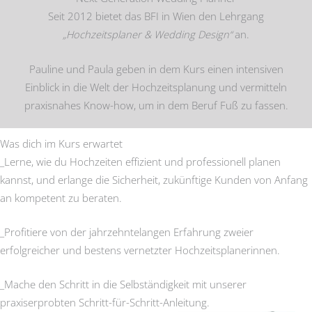
Seit 2012 bietet das BFI in Wien den Lehrgang
„Hochzeitsplaner & Wedding Design“
an.
Pauline und Paula geben in dem Kurs einen intensiven
Einblick in die Welt der Hochzeitsplanung und vermitteln
praxisnahes Know-how, um in dem Beruf Fuß zu fassen.
Was dich im Kurs erwartet
_Lerne, wie du Hochzeiten effizient und professionell planen
kannst, und erlange die Sicherheit, zukünftige Kunden von Anfang
an kompetent zu beraten.
_Profitiere von der jahrzehntelangen Erfahrung zweier
erfolgreicher und bestens vernetzter Hochzeitsplanerinnen.
_Mache den Schritt in die Selbständigkeit mit unserer
praxiserprobten Schritt-für-Schritt-Anleitung.