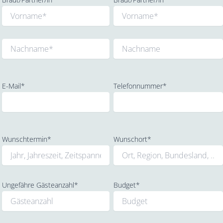
E-Mail*
Telefonnummer*
Wunschtermin*
Wunschort*
Ungefähre Gästeanzahl*
Budget*