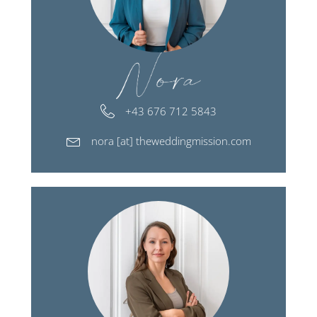
+43 676 712 5843
nora [at] theweddingmission.com