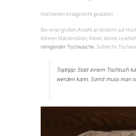
Hochzeiten kindgerecht gestalten
Bei einer großen Anzahl an Kindern auf Hoch
können Malutensilien, Rätsel, kleine Lesehe
reinigender Tischwäsche
. Solltet ihr Tisc
Toptipp: Statt einem Tischtuch k
werden kann. Somit muss man si