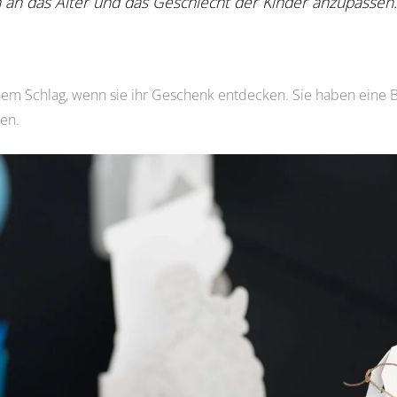
en an das Alter und das Geschlecht der Kinder anzupassen.
inem Schlag, wenn sie ihr Geschenk entdecken. Sie haben eine Be
sen.