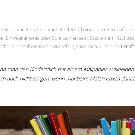
zeiten macht es Sinn einen Kindertisch vorzubereiten, auf dem
fte, Einwegkameras oder Spielsachen sein. Statt einem Tischtuc
hwäsche in derselben Farbe wünschen, kann man auch eine
Tischfo
ann man den Kindertisch mit einem Malpapier auskleiden
ch auch nicht sorgen, wenn mal beim Malen etwas daneb