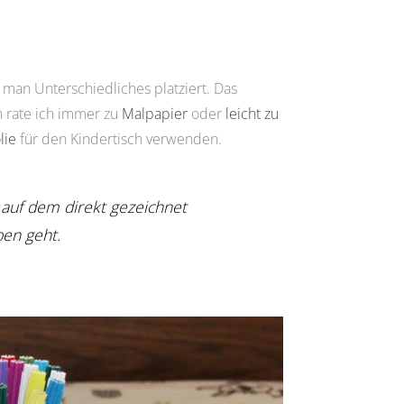
 man Unterschiedliches platziert. Das
h rate ich immer zu
Malpapier
oder
leicht zu
lie
für den Kindertisch verwenden.
 auf dem direkt gezeichnet
en geht.