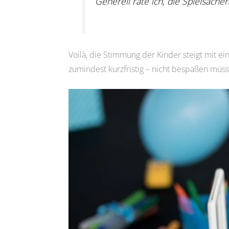
Generell rate ich, die Spielsach
Voilà, die Stimmung der Kinder steigt mit e
zumindest kurzfristig – nicht bespaßen müs