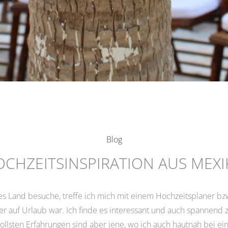
Blog
CHZEITSINSPIRATION AUS MEX
ues Land besuche, treffe ich mich mit einem Hochzeitsplaner bz
 auf Urlaub war. Ich finde es interessant und auch spannend z
ollsten Erfahrungen sind aber jene, wo ich auch hautnah bei ei