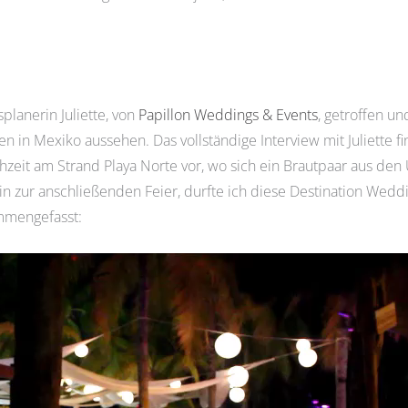
planerin Juliette, von
Papillon Weddings & Events
, getroffen un
ten in Mexiko aussehen. Das vollständige Interview mit Juliette f
hzeit am Strand Playa Norte vor, wo sich ein Brautpaar aus den
in zur anschließenden Feier, durfte ich diese Destination Wed
ammengefasst: