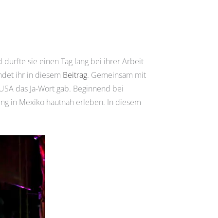
d durfte sie einen Tag lang bei ihrer Arbeit
indet ihr in diesem
Beitrag
. Gemeinsam mit
 USA das Ja-Wort gab. Beginnend bei
ding in Mexiko hautnah erleben. In diesem