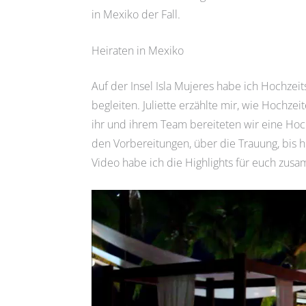
in Mexiko der Fall.
Heiraten in Mexiko
Auf der Insel Isla Mujeres habe ich Hochzeits
begleiten. Juliette erzählte mir, wie Hochzei
ihr und ihrem Team bereiteten wir eine Hoc
den Vorbereitungen, über die Trauung, bis h
Video habe ich die Highlights für euch zus