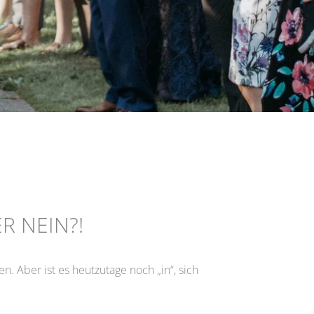
R NEIN?!
en. Aber ist es heutzutage noch „in“, sich