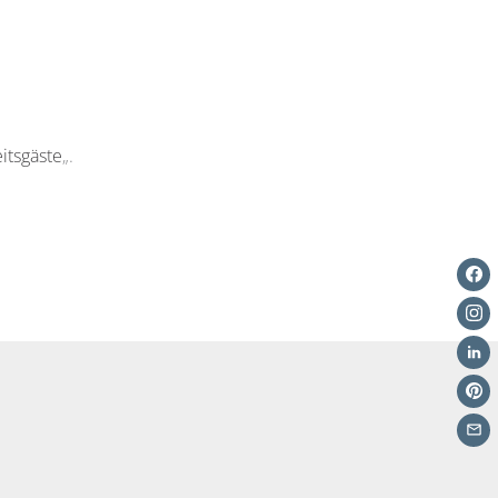
itsgäste
„.