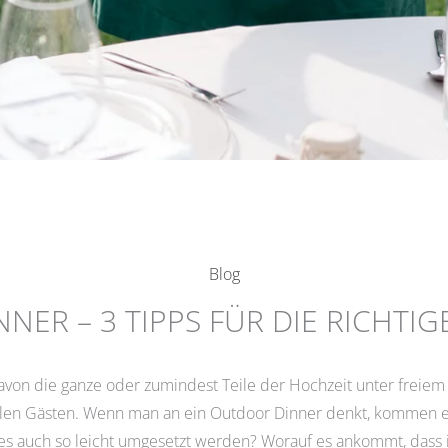
Blog
NER – 3 TIPPS FÜR DIE RICHTI
von die ganze oder zumindest Teile der Hochzeit unter freiem 
len Gästen. Wenn man an ein Outdoor Dinner denkt, kommen ei
ies auch so leicht umgesetzt werden? Worauf es ankommt, dass