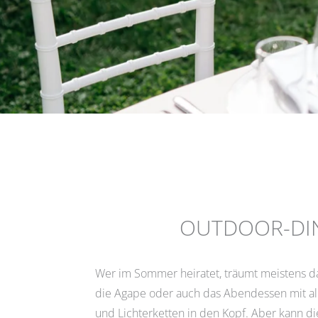
OUTDOOR-DIN
Wer im Sommer heiratet, träumt meistens da
die Agape oder auch das Abendessen mit al
und Lichterketten in den Kopf. Aber kann d