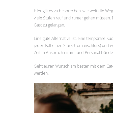
Hier gilt es zu besprechen, wie weit die We
viele Stufen rauf und runter gehen müssen. 
Gast zu gelangen.
Eine gute Alternative ist, eine temporäre K
jeden Fall einen Starkstromanschluss) und
Zeit in Anspruch nimmt und Personal bündel
Geht euren Wunsch am besten mit dem Cater
werden.