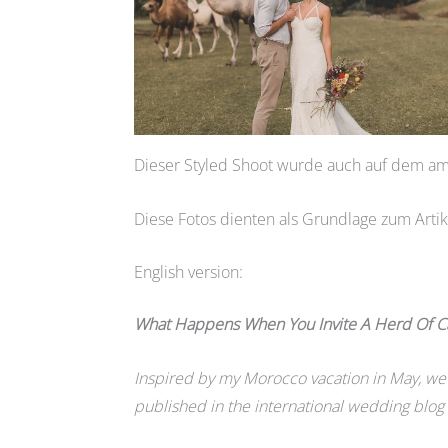
Dieser Styled Shoot wurde auch auf dem am
Diese Fotos dienten als Grundlage zum Artik
English version:
What Happens When You Invite A Herd Of 
Inspired by my Morocco vacation in May, we o
published in the international wedding blo