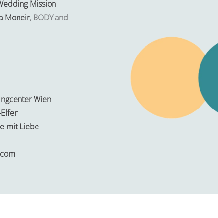
Wedding Mission
a Moneir
, BODY and
ngcenter Wien
Elfen
fie mit Liebe
.com