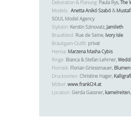
Dekoration & Planung:
Paula Rys,
The 
Models:
Anetta Anikó Szabó
&
Mustaf
SOUL Model Agency
Stylistin:
Kerstin Szinovatz,
Jamileth
Brautkleid:
Rue de Seine,
Ivory Isle
Bräutigam-Outfit:
privat
Henna:
Marzena Masha Cybis
Ringe:
Bianca & Stefan Lehrner,
Weddi
Floristik:
Florian Griessmauer,
Blumen-
Drucksorten:
Christine Hager,
Kalligra
Möbel:
www.frankl24.at
Location:
Gerda Gassner,
kamelreiten