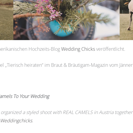
erikanischen Hochzeits-Blog
Wedding Chicks
veröffentlicht.
el „Tierisch heiraten“ im Braut & Bräutigam-Magazin vom Jänner
Camels To Your Wedding
rganized a styled shoot with REAL CAMELS in Austria together wi
g
Weddingchicks
.