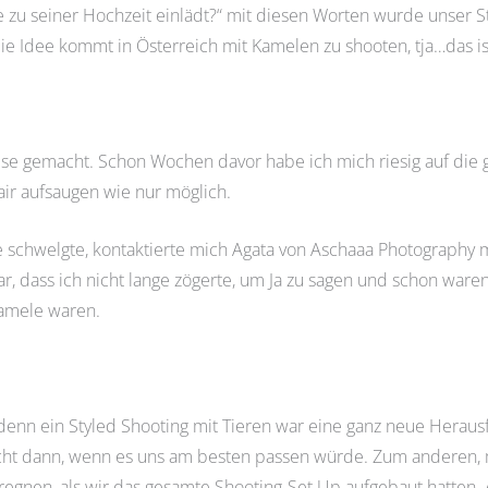
 zu seiner Hochzeit einlädt?“ mit diesen Worten wurde unser 
e Idee kommt in Österreich mit Kamelen zu shooten, tja…das ist
e gemacht. Schon Wochen davor habe ich mich riesig auf die g
lair aufsaugen wie nur möglich.
ude schwelgte, kontaktierte mich Agata von Aschaaa Photography 
ar, dass ich nicht lange zögerte, um Ja zu sagen und schon wa
Kamele waren.
 denn ein Styled Shooting mit Tieren war eine ganz neue Herau
cht dann, wenn es uns am besten passen würde. Zum anderen, m
egnen, als wir das gesamte Shooting-Set Up aufgebaut hatten. 