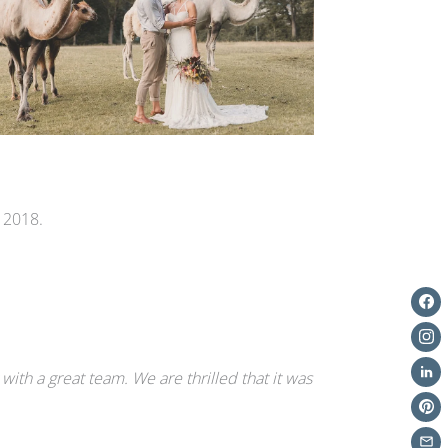
 2018.
th a great team. We are thrilled that it was