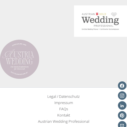
Wie
ihr
eure
Hochzeit
persönlicher
macht
Legal / Datenschutz
Impressum
FAQs
Kontakt
Austrian Wedding Professional