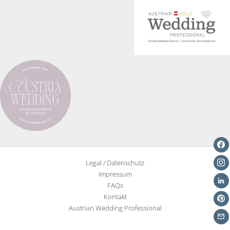
von
Drohnen
bei
Hochzeiten
Legal / Datenschutz
Impressum
FAQs
Kontakt
Austrian Wedding Professional