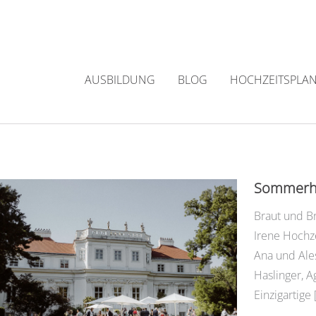
Zum
Inhalt
springen
AUSBILDUNG
BLOG
HOCHZEITSPLA
Sommerhoc
Braut und B
Irene Hochze
Ana und Ales
Haslinger, A
Einzigartige 