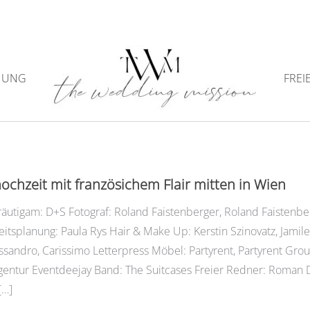
NUNG
FREI
Hochzeitsmenü
hzeit mit französichem Flair mitten in Wien
räutigam: D+S Fotograf: Roland Faistenberger, Roland Faisten
itsplanung: Paula Rys Hair & Make Up: Kerstin Szinovatz, Jamilet
sandro, Carissimo Letterpress Möbel: Partyrent, Partyrent Grou
gentur Eventdeejay Band: The Suitcases Freier Redner: Roman D
[…]