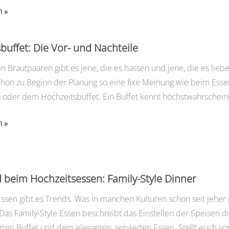
zeit
n »
m
buffet: Die Vor- und Nachteile
 Brautpaaren gibt es jene, die es hassen und jene, die es lieb
chon zu Beginn der Planung so eine fixe Meinung wie beim Esse
oder dem Hochzeitsbuffet. Ein Buffet kennt höchstwahrscheinli
fet:
n »
 beim Hochzeitsessen: Family-Style Dinner
sen gibt es Trends. Was in manchen Kulturen schon seit jeher p
 Das Family-Style Essen beschreibt das Einstellen der Speisen d
ten Buffet und dem eleganten, servierten Essen. Stellt euch vor