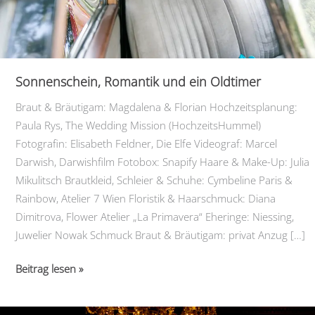
Sonnenschein, Romantik und ein Oldtimer
Braut & Bräutigam: Magdalena & Florian Hochzeitsplanung:
Paula Rys, The Wedding Mission (HochzeitsHummel)
Fotografin: Elisabeth Feldner, Die Elfe Videograf: Marcel
Darwish, Darwishfilm Fotobox: Snapify Haare & Make-Up: Julia
Mikulitsch Brautkleid, Schleier & Schuhe: Cymbeline Paris &
Rainbow, Atelier 7 Wien Floristik & Haarschmuck: Diana
Dimitrova, Flower Atelier „La Primavera“ Eheringe: Niessing,
Juwelier Nowak Schmuck Braut & Bräutigam: privat Anzug […]
Sonnenschein,
Beitrag lesen »
Romantik
und