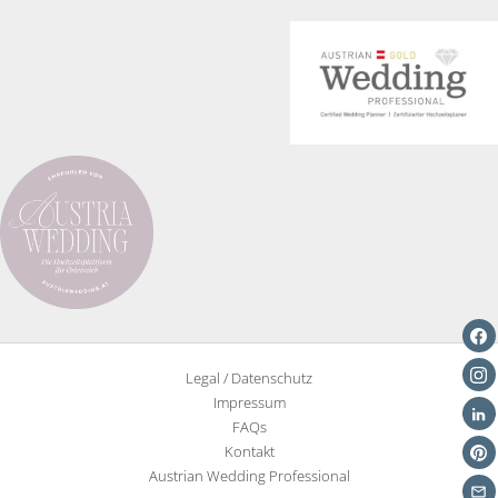
Wie
ihr
eure
Hochzeit
persönlicher
macht
Legal / Datenschutz
Impressum
FAQs
Kontakt
Austrian Wedding Professional