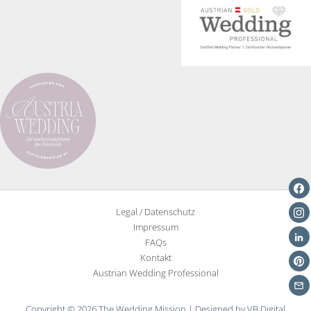
Farbe
des
Jahres
nicht
alles
ist
Legal / Datenschutz
Impressum
FAQs
Kontakt
Austrian Wedding Professional
Copyright © 2026 The Wedding Mission | Designed by VB Digital