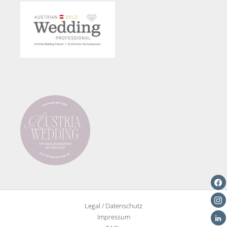
Kopfhörer
auf
der
Tanzfläche
Legal / Datenschutz
Impressum