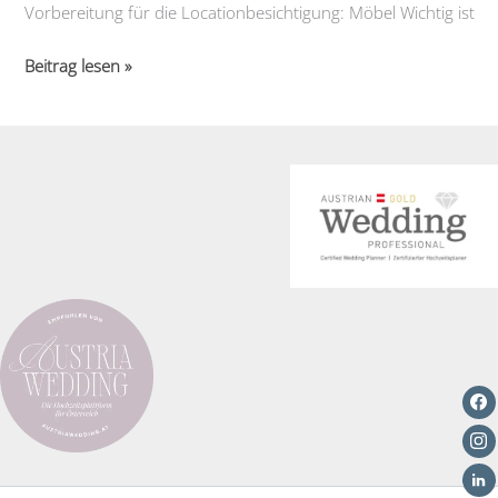
Vorbereitung für die Locationbesichtigung: Möbel Wichtig ist
Hochzeitslocation
Beitrag lesen »
–
Was
es
zu
beachten
gilt,
Teil
2