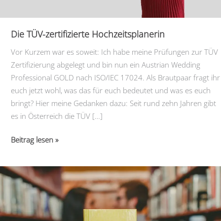
Die TÜV-zertifizierte Hochzeitsplanerin
Vor Kurzem war es soweit: Ich habe meine Prüfungen zur TÜV
Zertifizierung abgelegt und bin nun ein Austrian Wedding
Professional GOLD nach ISO/IEC 17024. Als Brautpaar fragt ihr
euch jetzt wohl, was das für euch bedeutet und was es euch
bringt? Hier meine Gedanken dazu: Seit rund zehn Jahren gibt
es in Österreich die TÜV […]
Die
Beitrag lesen »
TÜV-
zertifizierte
Hochzeitsplanerin