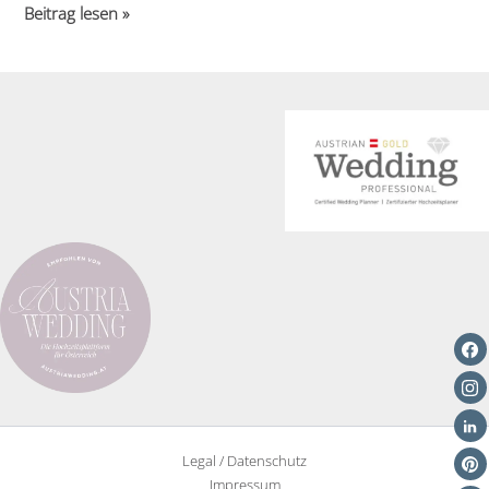
Der
Beitrag lesen »
TÜV-
zertifizierte
Hochzeitsplaner
Legal / Datenschutz
Impressum