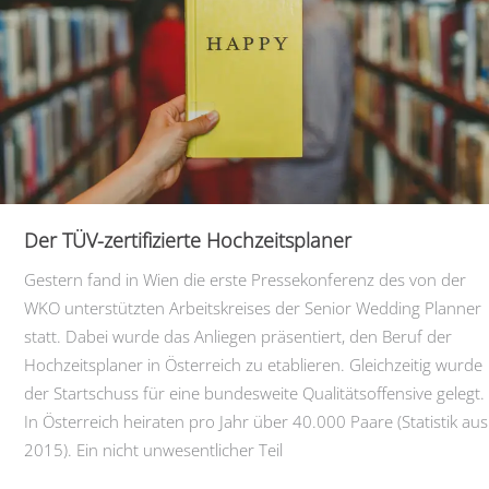
Der TÜV-zertifizierte Hochzeitsplaner
Gestern fand in Wien die erste Pressekonferenz des von der
WKO unterstützten Arbeitskreises der Senior Wedding Planner
statt. Dabei wurde das Anliegen präsentiert, den Beruf der
Hochzeitsplaner in Österreich zu etablieren. Gleichzeitig wurde
der Startschuss für eine bundesweite Qualitätsoffensive gelegt.
In Österreich heiraten pro Jahr über 40.000 Paare (Statistik aus
2015). Ein nicht unwesentlicher Teil