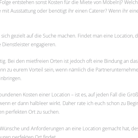
 Folge entstehen sonst Kosten für die Miete von Möbeln)? Welc
 mit Ausstattung oder benötigt ihr einen Caterer? Wenn ihr ein
ch gezielt auf die Suche machen. Findet man eine Location, die
 Dienstleister engagieren.
chtig. Bei den mietfreien Orten ist jedoch oft eine Bindung an
kann zu eurem Vorteil sein, wenn nämlich die Partnerunternehm
inbringen.
undenen Kosten einer Location – ist es, auf jeden Fall die Größ
enn er dann halbleer wirkt. Daher rate ich euch schon zu Begin
en perfekten Ort zu suchen.
Wünsche und Anforderungen an eine Location gemacht hat, des
euren perfekten Ort findet.