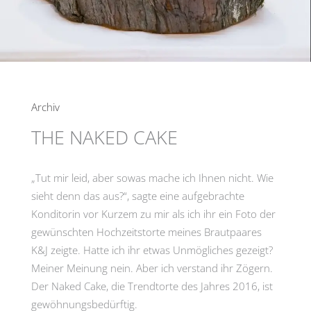
Archiv
THE NAKED CAKE
„Tut mir leid, aber sowas mache ich Ihnen nicht. Wie
sieht denn das aus?“, sagte eine aufgebrachte
Konditorin vor Kurzem zu mir als ich ihr ein Foto der
gewünschten Hochzeitstorte meines Brautpaares
K&J zeigte. Hatte ich ihr etwas Unmögliches gezeigt?
Meiner Meinung nein. Aber ich verstand ihr Zögern.
Der Naked Cake, die Trendtorte des Jahres 2016, ist
gewöhnungsbedürftig.