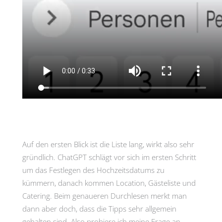
Auf den ersten Blick ist die Liste lang, wirkt also sehr
gründlich. ChatGPT schlägt vor sich im ersten Schritt
um das Festlegen des Hochzeitsdatums zu
kümmern, danach kommen Location, Gästeliste und
Catering. Beim genaueren Durchlesen merkt man
dann aber doch, dass die Tipps sehr allgemein
gehalten sind. Also probiere ich meine Frage an