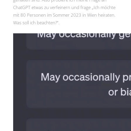
ChatGPT etwas zu verfeinern und frage „Ich möchte
mit 80 Personen im Sommer 2023 in Wien heiraten.
Was soll ich beachten?“.