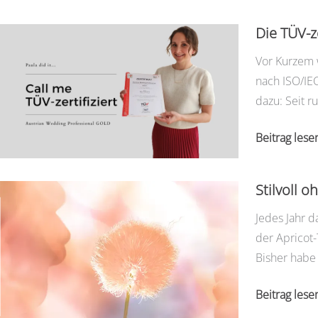
Schmuckstü
für
Die TÜV-z
die
Vor Kurzem 
Braut
nach ISO/IEC
dazu: Seit r
Die
Beitrag lese
TÜV-
zertifizierte
Stilvoll 
Hochzeitspl
Jedes Jahr d
der Apricot-
Bisher habe
Stilvoll
Beitrag lese
ohne