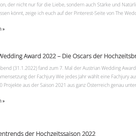
n, der nicht nur für die Liebe, sondern auch Stärke und Natürlic
assen könnt, zeige ich euch auf der Pinterest-Seite von The Wed
n »
Wedding Award 2022 – Die Oscars der Hochzeits
end (31.1.2022) fand zum 7. Mal der Austrian Wedding Award s
ensetzung der Fachjury Wie jedes Jahr wählt eine Fachjury aus
00 Projekte aus der Saison 2021 aus ganz Österreich genau un
n »
entrends der Hochzeitssaison 2022