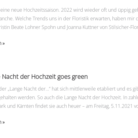
n eine neue Hochzeitssaison. 2022 wird wieder oft und üppig geh
nche. Welche Trends uns in der Floristik erwarten, haben mir 
ristin Beate Lohner Spohn und Joanna Kuttner von Stilsicher-F
anche
n »
ds
ison
 Nacht der Hochzeit goes green
er „Lange Nacht der…“ hat sich mittlerweile etabliert und es g
halten werden. So auch die Lange Nacht der Hochzeit. In zahlr
rk und Kärnten findet sie auch heuer – am Freitag, 5.11.2021 vo
n »