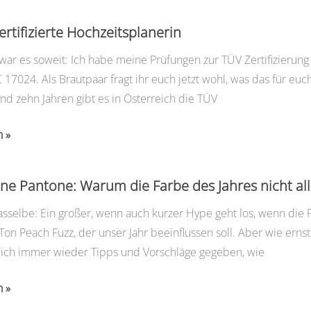
cke
ertifizierte Hochzeitsplanerin
war es soweit: Ich habe meine Prüfungen zur TÜV Zertifizierun
 17024. Als Brautpaar fragt ihr euch jetzt wohl, was das für 
und zehn Jahren gibt es in Österreich die TÜV
n »
ohne Pantone: Warum die Farbe des Jahres nicht all
anerin
asselbe: Ein großer, wenn auch kurzer Hype geht los, wenn die Pa
Ton Peach Fuzz, der unser Jahr beeinflussen soll. Aber wie er
 ich immer wieder Tipps und Vorschläge gegeben, wie
n »