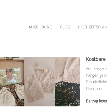
Zum
Inhalt
springen
AUSBILDUNG
BLOG
HOCHZEITSPLA
Kostbare 
Vor einiger
hängen gebli
Brautkollekt
Fleuriscoeur
Kostbare
Beitrag lese