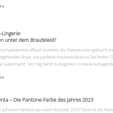
anung
n »
-Lingerie:
n unter dem Brautkleid?
ochzeitstermin offiziell feststeht, die Flitterwochen gebucht u
ngehenden Braut: das perfekte Hochzeitsdessous-Set finden. Da
e Supermacht. Den Tag damit zu beginnen, in etwas Aufregendes
n »
nta – Die Pantone-Farbe des Jahres 2023
t auf einen Farbkick bei eurer Hochzeit 2023? Dann ist die Pant