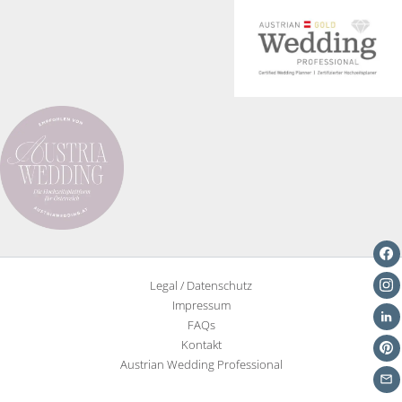
Hochzeit
goes
green
Legal / Datenschutz
Impressum
FAQs
Kontakt
Austrian Wedding Professional