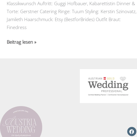
Klassikwunsch Auftritt: Guggi Hofbauer, Kabarettistin Dinner &
Torte: Gerstner Catering Ringe: Tuum Styling: Kerstin Szinovatz,
Jamileth Haarschmuck: Etsy (BestforBrides) Outfit Braut:
Finedress
Imperiale
Beitrag lesen »
Traumhochzeit
in
Wien