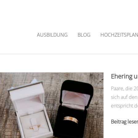
Zum
Inhalt
springen
AUSBILDUNG
BLOG
HOCHZEITSPLA
Ehering u
Paare, die 2
sich auf den
entspricht 
Ehering
Beitrag lese
und