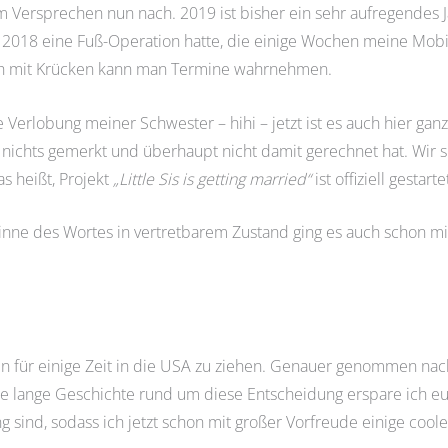
ersprechen nun nach. 2019 ist bisher ein sehr aufregendes Ja
s 2018 eine Fuß-Operation hatte, die einige Wochen meine Mobil
h mit Krücken kann man Termine wahrnehmen.
e Verlobung meiner Schwester – hihi – jetzt ist es auch hier gan
ie nichts gemerkt und überhaupt nicht damit gerechnet hat. Wir 
as heißt, Projekt
„Little Sis is getting married“
ist offiziell gestarte
nne des Wortes in vertretbarem Zustand ging es auch schon mi
n für einige Zeit in die USA zu ziehen. Genauer genommen nach
 Die lange Geschichte rund um diese Entscheidung erspare ich eu
sind, sodass ich jetzt schon mit großer Vorfreude einige cool