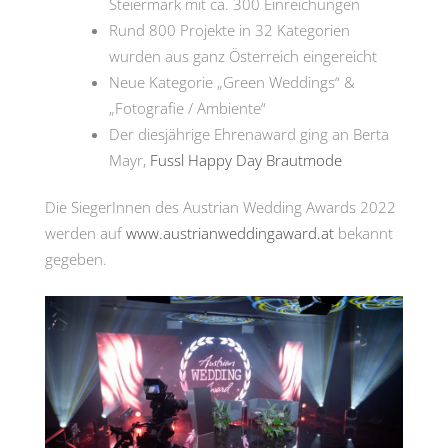
Steiermark mit ca. 300 Einreichungen
Rund 800 Projekte in 32 Kategorien
wurden aus ganz Österreich eingereicht
Neue Kategorie „Green Weddings“ &
„Fotografie / Ambiente“
Der diesjährige Ehrenaward ging an Berta
Mayr,
Fussl Happy Day Brautmode
Die SiegerInnen des Austrian Wedding Awards 2022
werden auf
www.austrianweddingaward.at
bekannt
gegeben.