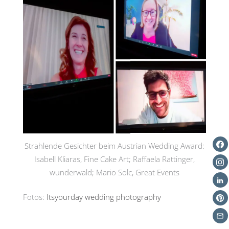
Strahlende Gesichter beim Austrian Wedding Award:
Isabell Kliaras, Fine Cake Art; Raffaela Rattinger,
wunderwald; Mario Solc, Great Events
Fotos:
Itsyourday wedding photography