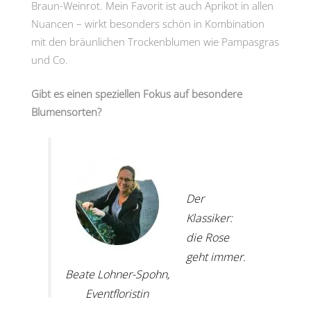
Braun-Weinrot. Mein Favorit ist auch Aprikot in allen
Nuancen – wirkt besonders schön in Kombination
mit den bräunlichen Trockenblumen wie Pampasgras
und Co.
Gibt es einen speziellen Fokus auf besondere
Blumensorten?
Der
Klassiker:
die Rose
geht immer.
Beate Lohner-Spohn,
Eventfloristin