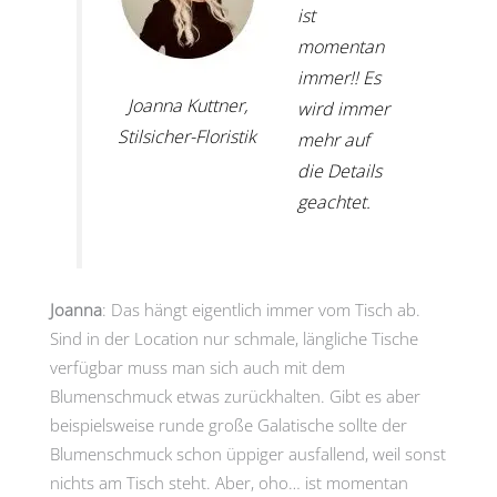
ist
momentan
immer!! Es
Joanna Kuttner,
wird immer
Stilsicher-Floristik
mehr auf
die Details
geachtet.
Joanna
: Das hängt eigentlich immer vom Tisch ab.
Sind in der Location nur schmale, längliche Tische
verfügbar muss man sich auch mit dem
Blumenschmuck etwas zurückhalten. Gibt es aber
beispielsweise runde große Galatische sollte der
Blumenschmuck schon üppiger ausfallend, weil sonst
nichts am Tisch steht. Aber, oho… ist momentan