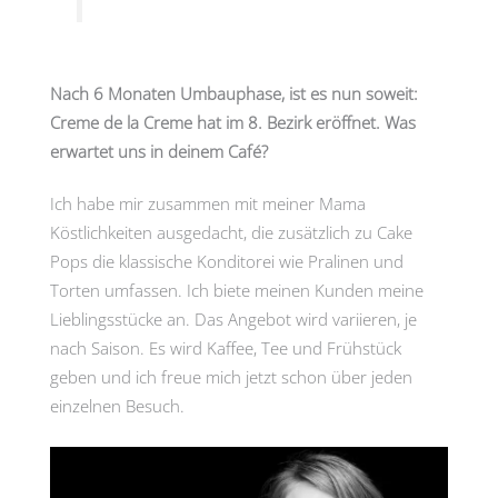
Nach 6 Monaten Umbauphase, ist es nun soweit:
Creme de la Creme hat im 8. Bezirk eröffnet. Was
erwartet uns in deinem Café?
Ich habe mir zusammen mit meiner Mama
Köstlichkeiten ausgedacht, die zusätzlich zu Cake
Pops die klassische Konditorei wie Pralinen und
Torten umfassen. Ich biete meinen Kunden meine
Lieblingsstücke an. Das Angebot wird variieren, je
nach Saison. Es wird Kaffee, Tee und Frühstück
geben und ich freue mich jetzt schon über jeden
einzelnen Besuch.