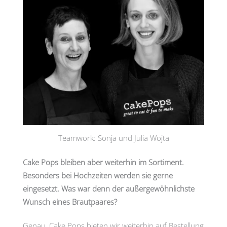
Teamwork: Sonja und Julia Wojta
Cake Pops bleiben aber weiterhin im Sortiment.
Besonders bei Hochzeiten werden sie gerne
eingesetzt. Was war denn der außergewöhnlichste
Wunsch eines Brautpaares?
Genau, Cake Pops bieten wir weiterhin auf Bestellung